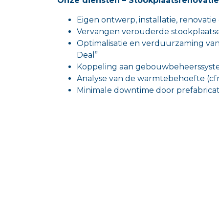
Onze diensten – Stookplaatsrenovatie
Eigen ontwerp, installatie, renovat
Vervangen verouderde stookplaats
Optimalisatie en verduurzaming van
Deal”
Koppeling aan gebouwbeheerssys
Analyse van de warmtebehoefte (cfr 
Minimale downtime door prefabricat