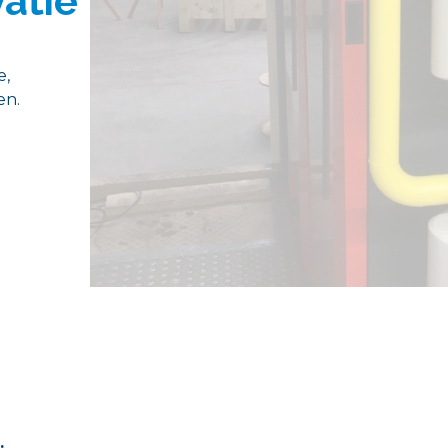
atie
e,
en.