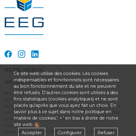
NOTRE MISSION
Ce site web utilise des cookies. Les cookies
indispensables et fonctionnels sont nécessaires
WE ADD LIFE TO BUILDINGS.
au bon fonctionnement du site et ne peuvent
être refusés. D'autres cookies sont utilisés à des
Nous concevons et intégrons des installations
fins statistiques (cookies analytiques) et ne sont
techniques performantes et de haute qualité.
placés qu'après que vous ayez fait un choix. En
Nous poursuivons un confort optimal, les meilleures
savoir plus à ce sujet dans notre politique en
performances et le bien-être pour toutes les parties
matière de cookies.'; = ' en bas à droite de notre
concernées avant, pendant et après la phase de
site web.
construction.
Nous œuvrons dans le respect des personnes, de
Accepter
Configurer
Refuser